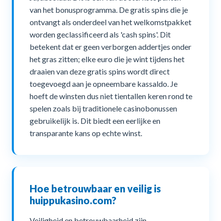
van het bonusprogramma. De gratis spins die je
ontvangt als onderdeel van het welkomstpakket
worden geclassificeerd als 'cash spins'. Dit
betekent dat er geen verborgen addertjes onder
het gras zitten; elke euro die je wint tijdens het
draaien van deze gratis spins wordt direct
toegevoegd aan je opneembare kassaldo. Je
hoeft de winsten dus niet tientallen keren rond te
spelen zoals bij traditionele casinobonussen
gebruikelijk is. Dit biedt een eerlijke en
transparante kans op echte winst.
Hoe betrouwbaar en veilig is
huippukasino.com?
Veiligheid en betrouwbaarheid zijn