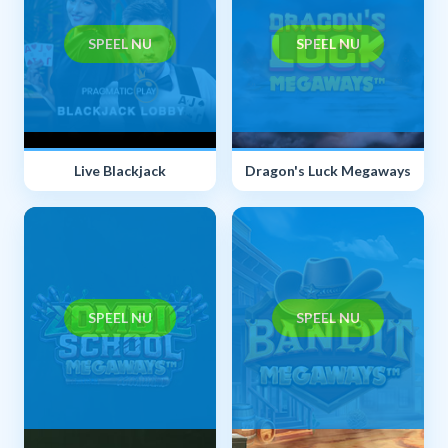
SPEEL NU
SPEEL NU
Live Blackjack
Dragon's Luck Megaways
SPEEL NU
SPEEL NU