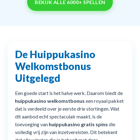
BEKIJK ALLE 6000+ SPELLEN
De Huippukasino
Welkomstbonus
Uitgelegd
Een goede start is het halve werk. Daarom biedt de
huippukasino welkomstbonus
een royaal pakket
dat is verdeeld over je eerste drie stortingen. Wat
dit aanbod echt spectaculair maakt, is de
toevoeging van
huippukasino gratis spins
die
volledig vrij zijn van inzetvereisten. Dit betekent
dat alle winsten die je behaalt met deze