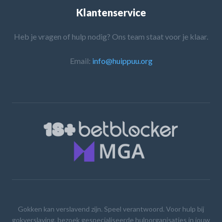
Klantenservice
Heb je vragen of hulp nodig? Ons team staat voor je klaar.
Email:
info@huippuu.org
Gokken kan verslavend zijn. Speel verantwoord. Voor hulp bij
gokverslaving, bezoek gespecialiseerde hulporganisaties in jouw