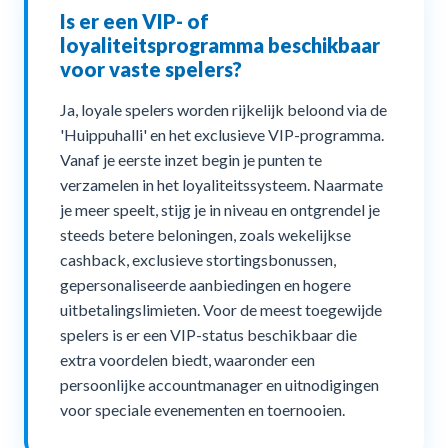
Is er een VIP- of
loyaliteitsprogramma beschikbaar
voor vaste spelers?
Ja, loyale spelers worden rijkelijk beloond via de
'Huippuhalli' en het exclusieve VIP-programma.
Vanaf je eerste inzet begin je punten te
verzamelen in het loyaliteitssysteem. Naarmate
je meer speelt, stijg je in niveau en ontgrendel je
steeds betere beloningen, zoals wekelijkse
cashback, exclusieve stortingsbonussen,
gepersonaliseerde aanbiedingen en hogere
uitbetalingslimieten. Voor de meest toegewijde
spelers is er een VIP-status beschikbaar die
extra voordelen biedt, waaronder een
persoonlijke accountmanager en uitnodigingen
voor speciale evenementen en toernooien.