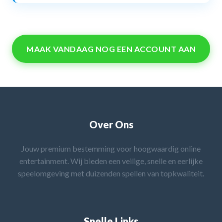
MAAK VANDAAG NOG EEN ACCOUNT AAN
Over Ons
Jouw premium bestemming voor hoogwaardig online
entertainment. Wij bieden een veilige, snelle en eerlijke
speelomgeving met duizenden spellen van topkwaliteit.
Snelle Links