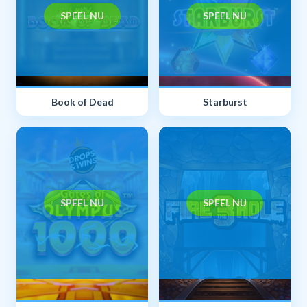
SPEEL NU
SPEEL NU
Book of Dead
Starburst
SPEEL NU
SPEEL NU