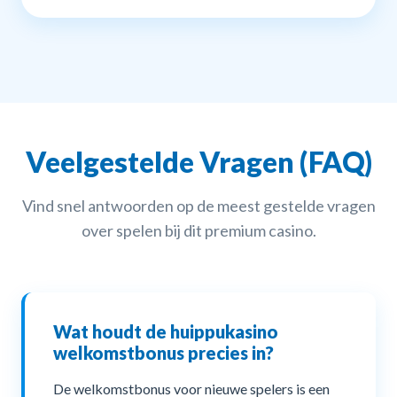
Veelgestelde Vragen (FAQ)
Vind snel antwoorden op de meest gestelde vragen
over spelen bij dit premium casino.
Wat houdt de huippukasino
welkomstbonus precies in?
De welkomstbonus voor nieuwe spelers is een