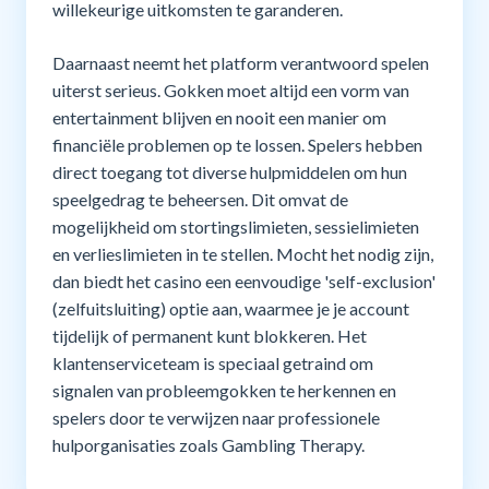
willekeurige uitkomsten te garanderen.
Daarnaast neemt het platform verantwoord spelen
uiterst serieus. Gokken moet altijd een vorm van
entertainment blijven en nooit een manier om
financiële problemen op te lossen. Spelers hebben
direct toegang tot diverse hulpmiddelen om hun
speelgedrag te beheersen. Dit omvat de
mogelijkheid om stortingslimieten, sessielimieten
en verlieslimieten in te stellen. Mocht het nodig zijn,
dan biedt het casino een eenvoudige 'self-exclusion'
(zelfuitsluiting) optie aan, waarmee je je account
tijdelijk of permanent kunt blokkeren. Het
klantenserviceteam is speciaal getraind om
signalen van probleemgokken te herkennen en
spelers door te verwijzen naar professionele
hulporganisaties zoals Gambling Therapy.